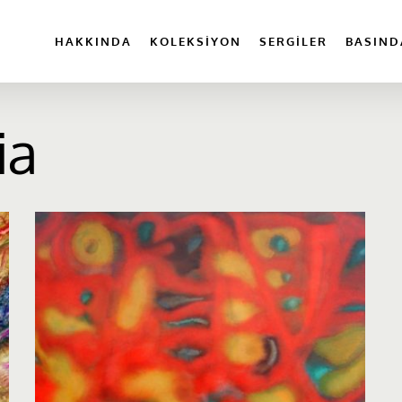
HAKKINDA
KOLEKSIYON
SERGILER
BASIND
ia
Asia
Hayrulina,
Kağıt
üzerine
suluboya,
55x73
cm.