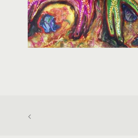
Asia Hayrulina, Kağıt üzerine yağlıboya,
47x70 cm.