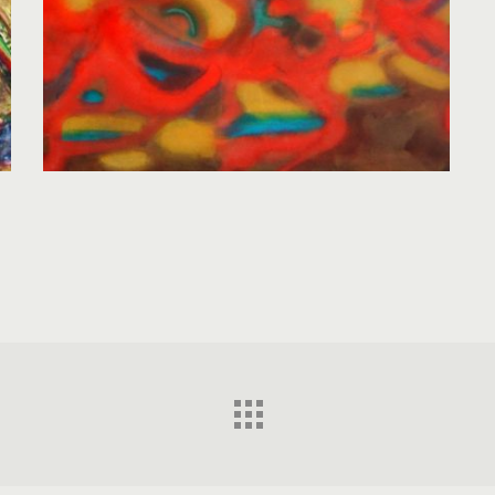
Asia Hayrulina, Kağıt üzerine suluboya, 55x73
cm.