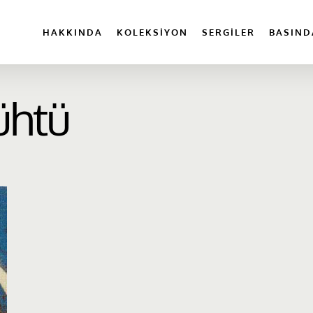
HAKKINDA
KOLEKSIYON
SERGILER
BASIND
ühtü
View
V
image
i