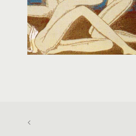
Zühtü Müridoğlu, 1989, Baskı, 50x70 cm.