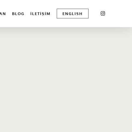
INSTAGRAM
AN
BLOG
İLETIŞIM
ENGLISH
iew
mage