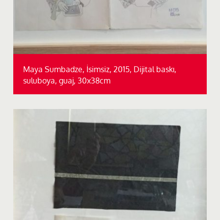
Maya Sumbadze, İsimsiz, 2015, Dijital baskı,
suluboya, guaj, 30x38cm