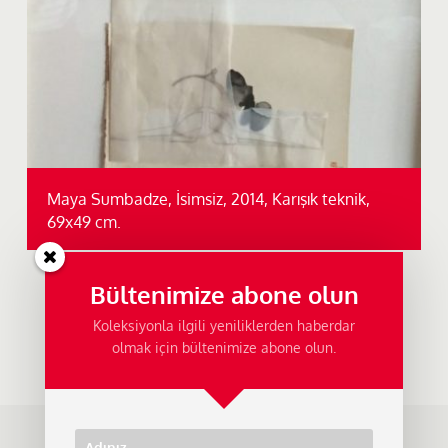
Maya Sumbadze, İsimsiz, 2014, Karışık teknik,
69x49 cm.
Bültenimize abone olun
Koleksiyonla ilgili yeniliklerden haberdar
olmak için bültenimize abone olun.